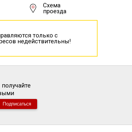
Схема
проезда
правляются только с
дресов недействительны!
 получайте
рвыми
Подписаться