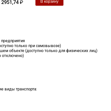
2951,74
₽
а
т предприятия
оступно только при самовывозе)
шем объекте (доступно только для физических лиц)
о отключено)
е виды транспорта: