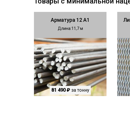
Товары с минимальной нац
Арматура 12 А1
Ли
Длина
11,7
81 490 ₽
за тонну