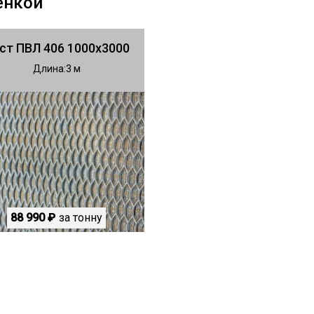
енкой
ст ПВЛ 406 1000х3000
Длина
3
88 990 ₽
за тонну