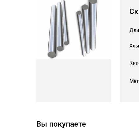
Ск
Дли
Хлы
Кил
Мет
Вы покупаете