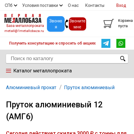
СПб
Условия поставки
О нас
Контакты
Вход
Скидки
Прайс
Покупателям
Контакты
Звоню
Звоните
Корзина
База металлопроката
пуста
я
мне
metall@1metallobaza.ru
Получить консультацию и спросить об акциях
Каталог металлопроката
Арматура
Алюминиевый прокат
Пруток алюминиевый
Пруток алюминиевый 12
Труба профильная
(АМГ6)
Труба
Сегодня действует скидка 3000 ₽ с тонны для