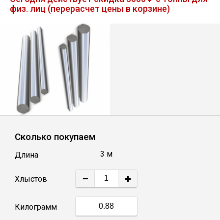
физ. лиц (перерасчет цены в корзине)
Лист
Уголок
Балка
Швеллер
Квадрат
Сколько покупаем
3 м
Длина
Полоса
−
+
Хлыстов
Катанка
Килограмм
Круг