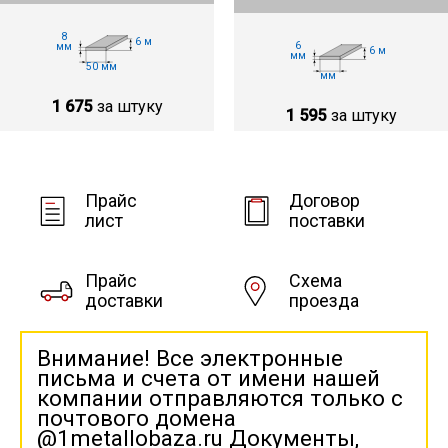
8
6 м
6
мм
6 м
мм
50 мм
мм
1 675
за штуку
1 595
за штуку
Прайс
Договор
лист
поставки
Прайс
Схема
доставки
проезда
Внимание! Все электронные
письма и счета от имени нашей
компании отправляются только с
почтового домена
@1metallobaza.ru Документы,