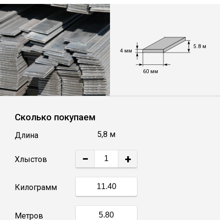
Лист
Уголок
5.8 м
4 мм
Балка
60 мм
Швеллер
Сколько покупаем
Квадрат
5,8 м
Длина
Полоса
−
+
Хлыстов
Катанка
Килограмм
Круг
Метров