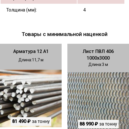
Толщина (мм):
4
Товары с минимальной наценкой
Арматура 12 А1
Лист ПВЛ 406
1000х3000
Длина
11,7
Длина
3
81 490 ₽
за тонну
88 990 ₽
за тонну