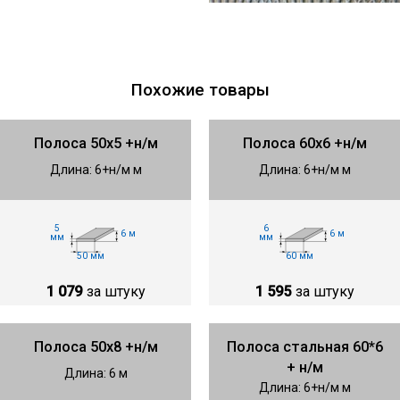
Похожие товары
Полоса 50х5 +н/м
Полоса 60х6 +н/м
Длина: 6+н/м м
Длина: 6+н/м м
5
6
6 м
6 м
мм
мм
50 мм
60 мм
1 079
за штуку
1 595
за штуку
Полоса 50х8 +н/м
Полоса стальная 60*6
+ н/м
Длина: 6 м
Длина: 6+н/м м