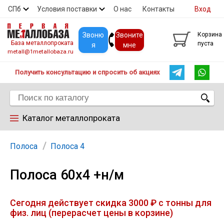
СПб
Условия поставки
О нас
Контакты
Вход
Скидки
Прайс
Покупателям
Контакты
Звоню
Звоните
Корзина
База металлопроката
пуста
я
мне
metall@1metallobaza.ru
Получить консультацию и спросить об акциях
Каталог металлопроката
Арматура
Полоса
Полоса 4
Полоса 60х4 +н/м
Труба профильная
Сегодня действует скидка 3000 ₽ с тонны для
Труба
физ. лиц (перерасчет цены в корзине)