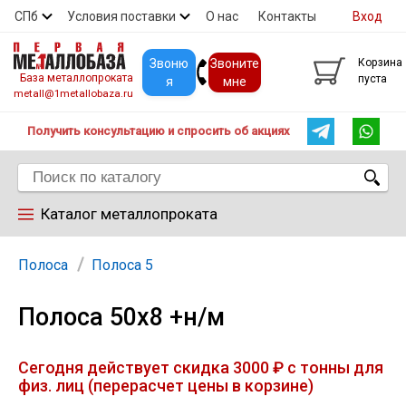
СПб
Условия поставки
О нас
Контакты
Вход
Скидки
Прайс
Покупателям
Контакты
Звоню
Звоните
Корзина
База металлопроката
пуста
я
мне
metall@1metallobaza.ru
Получить консультацию и спросить об акциях
Каталог металлопроката
Арматура
Полоса
Полоса 5
Полоса 50х8 +н/м
Труба профильная
Сегодня действует скидка 3000 ₽ с тонны для
Труба
физ. лиц (перерасчет цены в корзине)