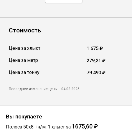
Профлист
Стоимость
Винтовые сваи
Цена за хлыст
1 675 ₽
Столбы заборные
Цена за метр
279,21 ₽
Цена за тонну
Сетка кладочная
79 490 ₽
Круги абразивные
Последнее изменение цены:
04.03.2025
Электроды
Вы покупаете
Проволока
1675,60
₽
Полоса 50х8 +н/м
,
1
хлыст
за