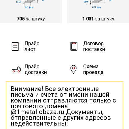
м
м
мм
мм
40 мм
60 мм
705
за штуку
1 031
за штуку
Прайс
Договор
лист
поставки
Прайс
Схема
доставки
проезда
Внимание! Все электронные
письма и счета от имени нашей
компании отправляются только с
почтового домена
@1metallobaza.ru Документы,
отправленные с других адресов
недействительны!