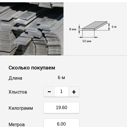
Лист
Уголок
6 м
8 мм
Балка
50 мм
Швеллер
Сколько покупаем
Квадрат
6 м
Длина
Полоса
−
+
Хлыстов
Катанка
Килограмм
Круг
Метров