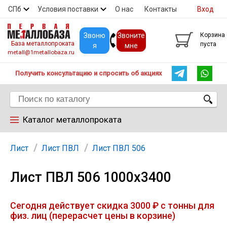
СПб
Условия поставки
О нас
Контакты
Вход
Скидки
Прайс
Покупателям
Контакты
Звоню
Звоните
Корзина
База металлопроката
пуста
я
мне
metall@1metallobaza.ru
Получить консультацию и спросить об акциях
Каталог металлопроката
Арматура
Лист
Лист ПВЛ
Лист ПВЛ 506
Лист ПВЛ 506 1000х3400
Труба профильная
Сегодня действует скидка 3000 ₽ с тонны для
Труба
физ. лиц (перерасчет цены в корзине)