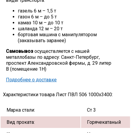
виды транспорта:
Скобо-гибочные изделия
газель 6 м – 1,5 т
газон 6 м – до 5 т
камаз 10 м – до 10 т
Остальное
шаланда 12 м – 20 т
бортовая машина с манипулятором
(заказывать заранее)
Нержавейка
Самовывоз
осуществляется с нашей
металлобазы по адресу: Санкт-Петербург,
Алюминиевый прокат
проспект Александровской фермы, д. 29 литер
В (помещение 1Н)
Подробнее о доставке
Характеристики товара Лист ПВЛ 506 1000х3400:
Марка стали:
Ст 3
Вид проката:
Горячекатаный