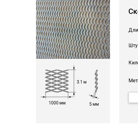
Ск
Дли
Шту
Кил
Мет
3.1 м
1000 мм
5 мм