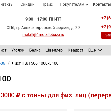
онтакты
Скидки
Прайс
Покупателям
Контакты
+7 (8
9:00 − 17:00 ПН-ПТ
+7 (9
СПб, пр.Александровской фермы, д. 29
metall@1metallobaza.ru
Зак
ист
Уголок
Балка
Швеллер
Квадрат
Еще
506
Лист ПВЛ 506 1000х3100
100
3000 ₽ с тонны для физ. лиц (перер