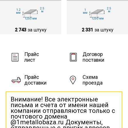
2.5
2.5
1.2
1
м
м
мм
мм
1250 мм
1250 мм
2 743
за штуку
2 331
за штуку
Прайс
Договор
лист
поставки
Прайс
Схема
доставки
проезда
Внимание! Все электронные
письма и счета от имени нашей
компании отправляются только с
почтового домена
@1metallobaza.ru Документы,
отправленные с других адресов