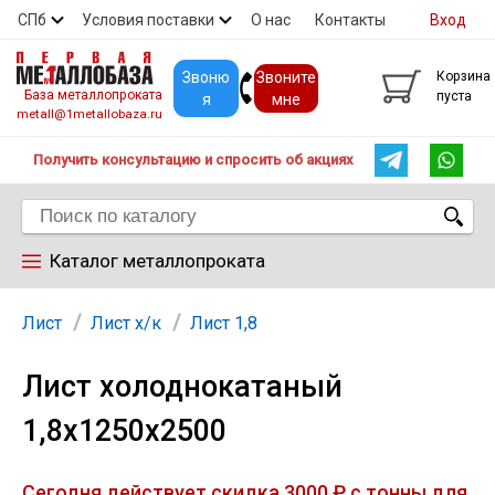
СПб
Условия поставки
О нас
Контакты
Вход
Скидки
Прайс
Покупателям
Контакты
Звоню
Звоните
Корзина
База металлопроката
пуста
я
мне
metall@1metallobaza.ru
Получить консультацию и спросить об акциях
Каталог металлопроката
Арматура
Лист
Лист х/к
Лист 1,8
Лист холоднокатаный
Труба профильная
1,8х1250х2500
Труба
Сегодня действует скидка 3000 ₽ с тонны для