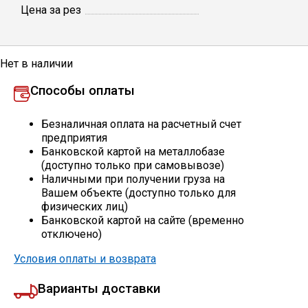
Цена за рез
Профлист
Нет в наличии
Винтовые сваи
Способы оплаты
Столбы заборные
Безналичная оплата на расчетный счет
предприятия
Банковской картой на металлобазе
(доступно только при самовывозе)
Сетка кладочная
Наличными при получении груза на
Вашем объекте (доступно только для
физических лиц)
Круги абразивные
Банковской картой на сайте (временно
отключено)
Электроды
Условия оплаты и возврата
Варианты доставки
Проволока