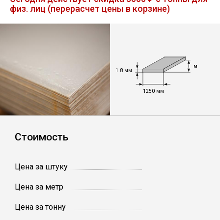
физ. лиц (перерасчет цены в корзине)
Лист
Уголок
м
Балка
1.8 мм
1250 мм
Швеллер
Квадрат
Стоимость
Полоса
Цена за штуку
Катанка
Цена за метр
Цена за тонну
Круг