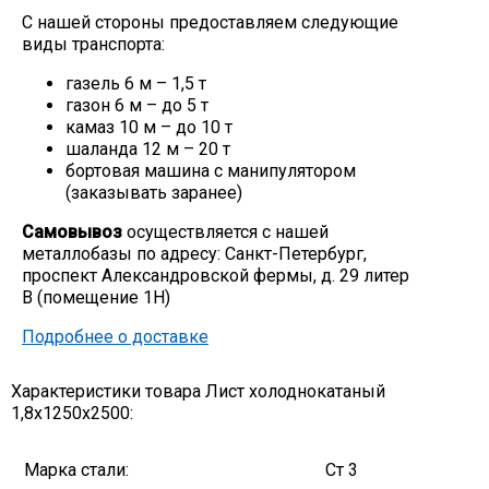
С нашей стороны предоставляем следующие
Скобо-гибочные изделия
виды транспорта:
газель 6 м – 1,5 т
Остальное
газон 6 м – до 5 т
камаз 10 м – до 10 т
шаланда 12 м – 20 т
Нержавейка
бортовая машина с манипулятором
(заказывать заранее)
Алюминиевый прокат
Самовывоз
осуществляется с нашей
металлобазы по адресу: Санкт-Петербург,
проспект Александровской фермы, д. 29 литер
В (помещение 1Н)
Подробнее о доставке
Характеристики товара Лист холоднокатаный
1,8х1250х2500:
Марка стали:
Ст 3