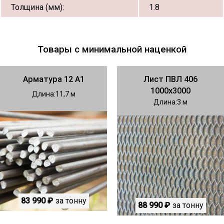
Толщина (мм):
1.8
Товары с минимальной наценкой
Арматура 12 А1
Лист ПВЛ 406
1000х3000
Длина
11,7
Длина
3
83 990 ₽
за тонну
88 990 ₽
за тонну