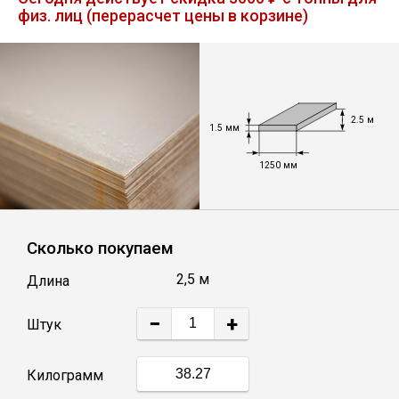
физ. лиц (перерасчет цены в корзине)
Лист
Уголок
2.5 м
Балка
1.5 мм
1250 мм
Швеллер
Квадрат
Сколько покупаем
2,5 м
Длина
Полоса
−
+
Штук
Катанка
Килограмм
Круг