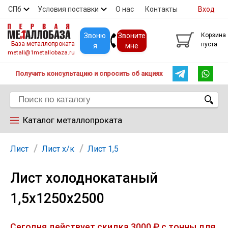
СПб
Условия поставки
О нас
Контакты
Вход
Скидки
Прайс
Покупателям
Контакты
Звоню
Звоните
Корзина
База металлопроката
пуста
я
мне
metall@1metallobaza.ru
Получить консультацию и спросить об акциях
Каталог металлопроката
Арматура
Лист
Лист х/к
Лист 1,5
Лист холоднокатаный
Труба профильная
1,5х1250х2500
Труба
Сегодня действует скидка 3000 ₽ с тонны для