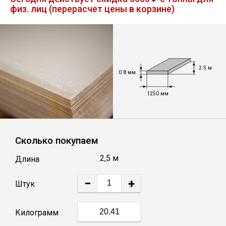
физ. лиц (перерасчет цены в корзине)
Лист
Уголок
2.5 м
Балка
0.8 мм
1250 мм
Швеллер
Квадрат
Сколько покупаем
2,5 м
Длина
Полоса
−
+
Штук
Катанка
Килограмм
Круг