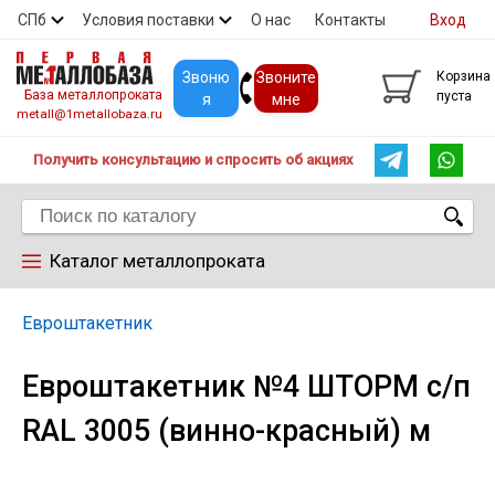
СПб
Условия поставки
О нас
Контакты
Вход
Скидки
Прайс
Покупателям
Контакты
Звоню
Звоните
Корзина
База металлопроката
пуста
я
мне
metall@1metallobaza.ru
Получить консультацию и спросить об акциях
Каталог металлопроката
Арматура
Евроштакетник
Евроштакетник №4 ШТОРМ с/п
Труба профильная
RAL 3005 (винно-красный) м
Труба