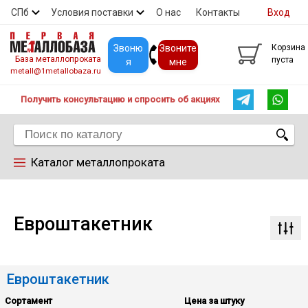
СПб
Условия поставки
О нас
Контакты
Вход
Скидки
Прайс
Покупателям
Контакты
Звоню
Звоните
Корзина
База металлопроката
пуста
я
мне
metall@1metallobaza.ru
Получить консультацию и спросить об акциях
Каталог металлопроката
Арматура
Евроштакетник
Труба профильная
Евроштакетник
Труба
Сбросить настройки фильтра
Сортамент
Цена за штуку