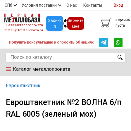
СПб
Условия поставки
О нас
Контакты
Вход
Скидки
Прайс
Покупателям
Контакты
Звоню
Звоните
Корзина
База металлопроката
пуста
я
мне
metall@1metallobaza.ru
Получить консультацию и спросить об акциях
Каталог металлопроката
Арматура
Евроштакетник
Евроштакетник №2 ВОЛНА б/п
Труба профильная
RAL 6005 (зеленый мох)
Труба