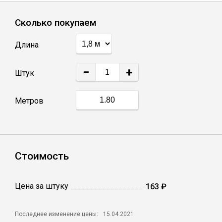
Лист
Сколько покупаем
Уголок
Длина
Балка
−
+
Штук
Швеллер
Метров
Квадрат
Стоимость
Полоса
Цена за штуку
Катанка
163 ₽
Последнее изменение цены:
15.04.2021
Круг