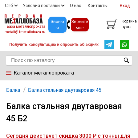
СПб
Условия поставки
О нас
Контакты
Вход
Скидки
Прайс
Покупателям
Контакты
Звоню
Звоните
Корзина
База металлопроката
пуста
я
мне
metall@1metallobaza.ru
Получить консультацию и спросить об акциях
Каталог металлопроката
Арматура
Балка
Балка стальная двутавровая 45
Балка стальная двутавровая
Труба профильная
45 Б2
Труба
Сегодня действует скидка 3000 ₽ с тонны для