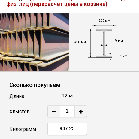
физ. лиц (перерасчет цены в корзине)
Лист
200 мм
Уголок
9 мм
Балка
450 мм
14 мм
Швеллер
Квадрат
Сколько покупаем
12 м
Длина
Полоса
−
+
Хлыстов
Катанка
Килограмм
Круг