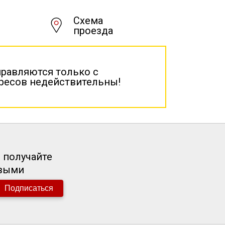
Схема
проезда
правляются только с
дресов недействительны!
 получайте
рвыми
Подписаться