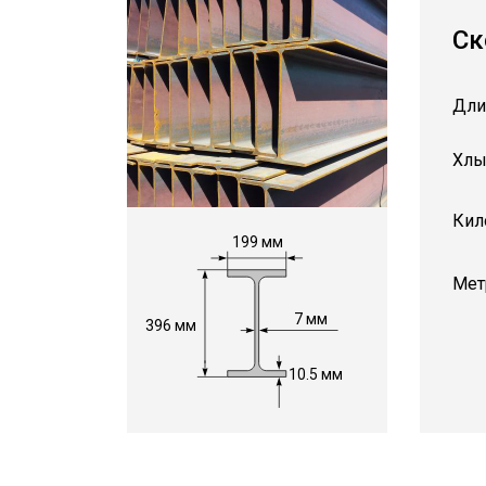
Ск
Дли
Хлы
Кил
199 мм
Мет
7 мм
396 мм
10.5 мм