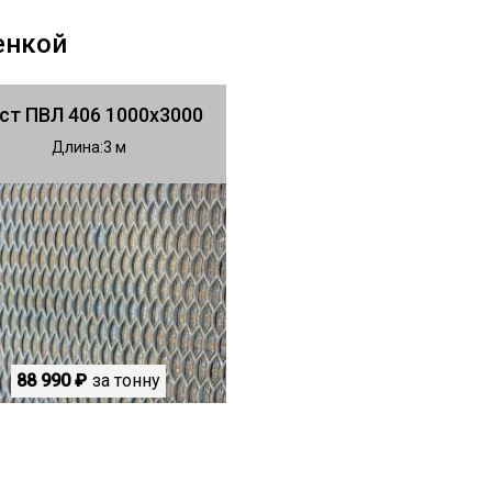
енкой
ст ПВЛ 406 1000х3000
Длина
3
88 990 ₽
за тонну