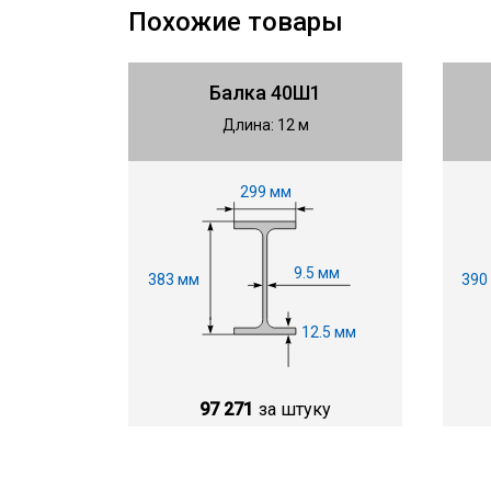
Похожие товары
Балка 40Ш1
Длина: 12 м
299 мм
9.5 мм
383 мм
390
12.5 мм
97 271
за штуку