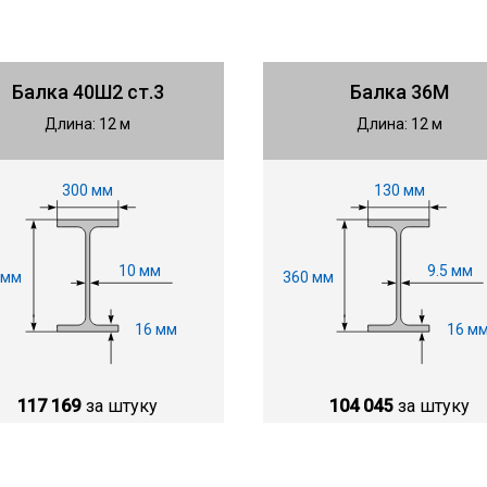
Балка 40Ш2 ст.3
Балка 36М
Длина: 12 м
Длина: 12 м
300 мм
130 мм
10 мм
9.5 мм
 мм
360 мм
16 мм
16 м
117 169
за штуку
104 045
за штуку