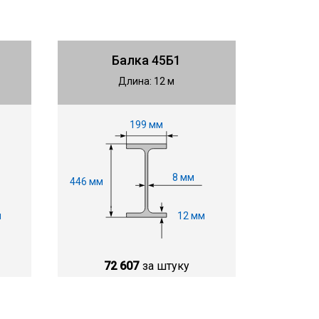
Балка 45Б1
Длина: 12 м
199 мм
8 мм
446 мм
м
12 мм
72 607
за штуку