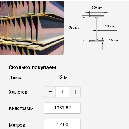
Лист
300 мм
Уголок
10 мм
390 мм
Балка
16 мм
Швеллер
Сколько покупаем
Квадрат
12 м
Длина
−
+
Полоса
Хлыстов
Килограмм
Катанка
Метров
Круг