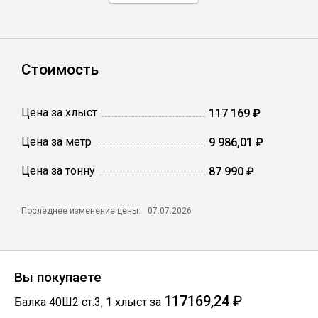
Профлист
Стоимость
Винтовые сваи
Цена за хлыст
117 169 ₽
Столбы заборные
Цена за метр
9 986,01 ₽
Цена за тонну
87 990 ₽
Сетка кладочная
Последнее изменение цены:
07.07.2026
Круги абразивные
Электроды
Вы покупаете
Проволока
117169,24
₽
Балка 40Ш2 ст.3
,
1
хлыст
за