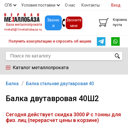
СПб
Условия поставки
О нас
Контакты
Вход
Скидки
Прайс
Покупателям
Контакты
Звоню
Звоните
Корзина
База металлопроката
пуста
я
мне
metall@1metallobaza.ru
Получить консультацию и спросить об акциях
Каталог металлопроката
Арматура
Балка
Балка стальная двутавровая 40
Балка двутавровая 40Ш2
Труба профильная
Сегодня действует скидка 3000 ₽ с тонны для
Труба
физ. лиц (перерасчет цены в корзине)