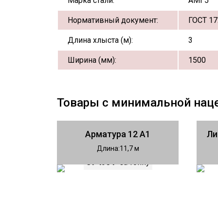
Марка стали:
АМГ5
Нормативный документ:
ГОСТ 17
Длина хлыста (м):
3
Ширина (мм):
1500
Товары с минимальной нац
Арматура 12 А1
Ли
Длина
11,7
81 490 ₽
за тонну