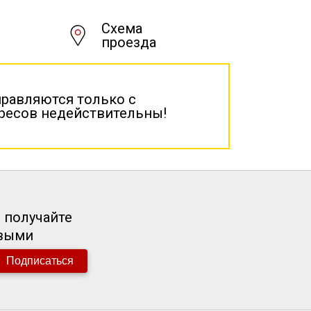
Схема
проезда
правляются только с
дресов недействительны!
 получайте
рвыми
Подписаться