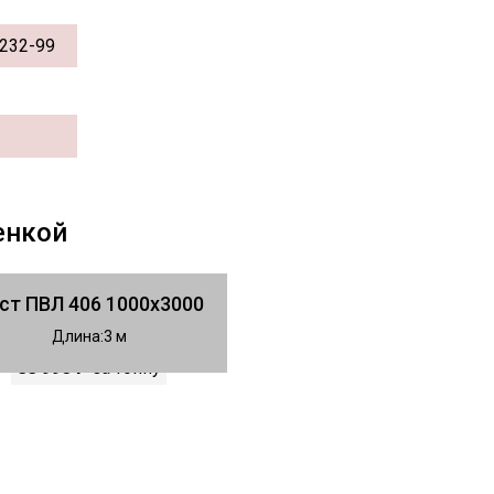
232-99
енкой
ст ПВЛ 406 1000х3000
Длина
3
88 990 ₽
за тонну