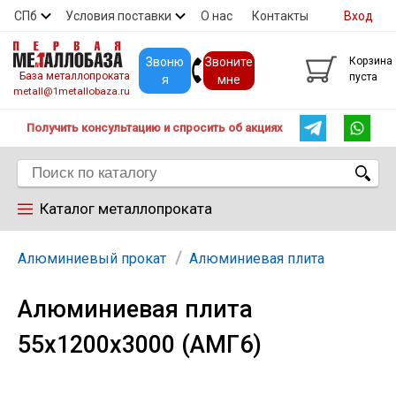
СПб
Условия поставки
О нас
Контакты
Вход
Скидки
Прайс
Покупателям
Контакты
Звоню
Звоните
Корзина
База металлопроката
пуста
я
мне
metall@1metallobaza.ru
Получить консультацию и спросить об акциях
Каталог металлопроката
Арматура
Алюминиевый прокат
Алюминиевая плита
Алюминиевая плита
Труба профильная
55х1200х3000 (АМГ6)
Труба