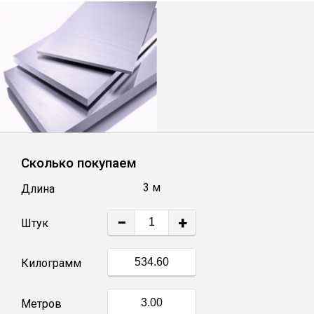
Лист
Уголок
Балка
Швеллер
Сколько покупаем
Квадрат
3 м
Длина
−
+
Полоса
Штук
Килограмм
Катанка
Метров
Круг