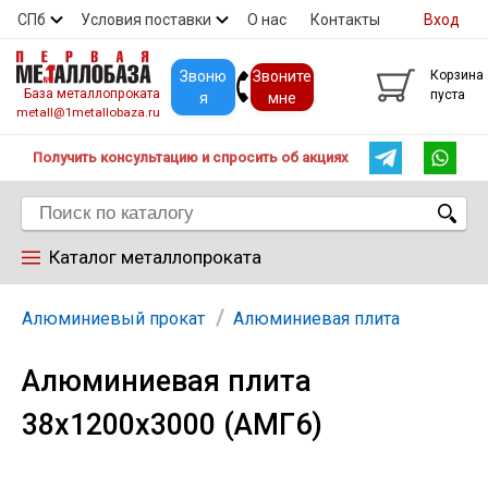
СПб
Условия поставки
О нас
Контакты
Вход
Скидки
Прайс
Покупателям
Контакты
Звоню
Звоните
Корзина
База металлопроката
пуста
я
мне
metall@1metallobaza.ru
Получить консультацию и спросить об акциях
Каталог металлопроката
Арматура
Алюминиевый прокат
Алюминиевая плита
Алюминиевая плита
Труба профильная
38х1200х3000 (АМГ6)
Труба