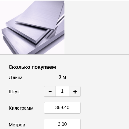
Лист
Уголок
Балка
Швеллер
Сколько покупаем
Квадрат
3 м
Длина
−
+
Полоса
Штук
Килограмм
Катанка
Метров
Круг