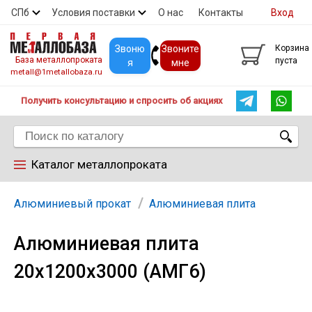
СПб
Условия поставки
О нас
Контакты
Вход
Скидки
Прайс
Покупателям
Контакты
Звоню
Звоните
Корзина
База металлопроката
пуста
я
мне
metall@1metallobaza.ru
Получить консультацию и спросить об акциях
Каталог металлопроката
Арматура
Алюминиевый прокат
Алюминиевая плита
Алюминиевая плита
Труба профильная
20х1200х3000 (АМГ6)
Труба