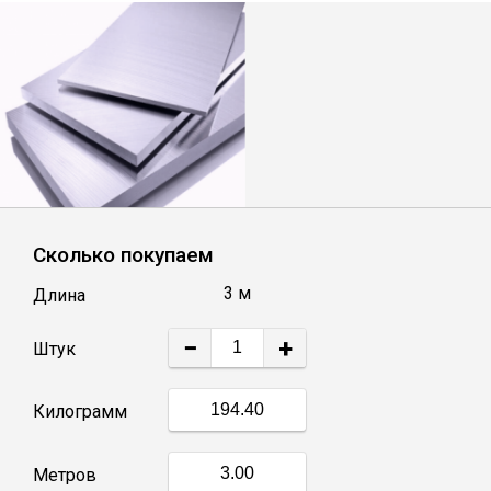
Лист
Уголок
Балка
Швеллер
Сколько покупаем
Квадрат
3 м
Длина
−
+
Полоса
Штук
Килограмм
Катанка
Метров
Круг