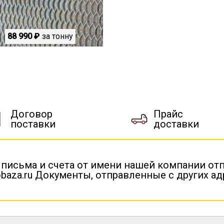
88 990 ₽
за тонну
Договор
Прайс
поставки
доставки
 письма и счета от имени нашей компании от
baza.ru Документы, отправленные с других а