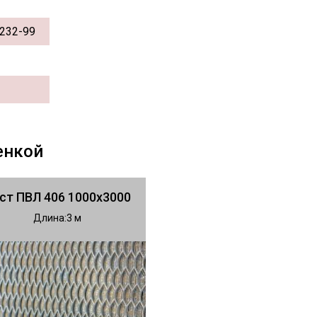
232-99
енкой
ст ПВЛ 406 1000х3000
Длина
3