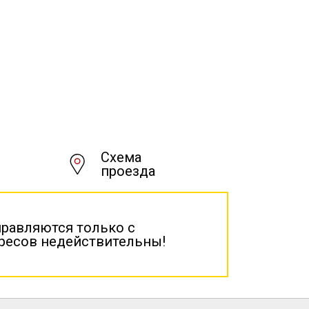
Схема
проезда
правляются только с
дресов недействительны!