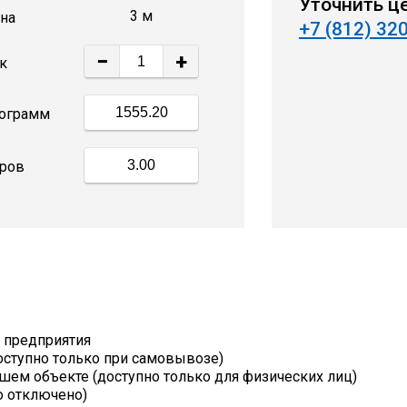
Уточнить ц
3 м
на
+7 (812) 32
−
+
к
ограмм
ров
т предприятия
оступно только при самовывозе)
шем объекте (доступно только для физических лиц)
о отключено)