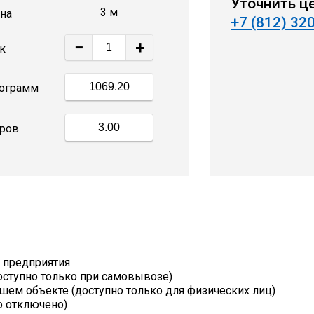
Уточнить ц
3 м
на
+7 (812) 32
−
+
к
ограмм
ров
т предприятия
оступно только при самовывозе)
шем объекте (доступно только для физических лиц)
о отключено)