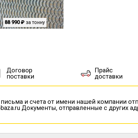
88 990 ₽
за тонну
Договор
Прайс
поставки
доставки
 письма и счета от имени нашей компании от
baza.ru Документы, отправленные с других а