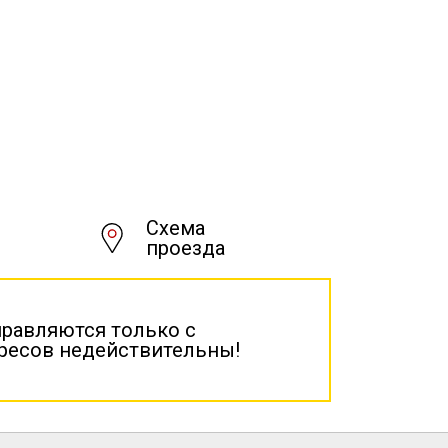
Схема
проезда
правляются только с
дресов недействительны!