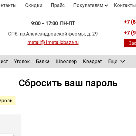
онтакты
Скидки
Прайс
Покупателям
Контакты
+7 (8
9:00 − 17:00 ПН-ПТ
+7 (9
СПб, пр.Александровской фермы, д. 29
metall@1metallobaza.ru
Зак
ист
Уголок
Балка
Швеллер
Квадрат
Еще
Сбросить ваш пароль
ароль
(активная
вкладка)