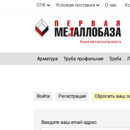
СПб
Условия поставки
О нас
К
База металлопроката
Арматура
Труба профильная
Труба
Л
Главные
Войти
Регистрация
Сбросить ваш п
вкладки
Введите ваш email-адрес