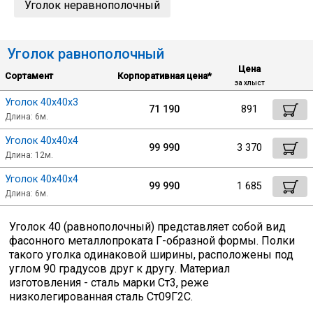
Уголок неравнополочный
Лист
Уголок равнополочный
Уголок
Цена
Сортамент
Корпоративная цена*
за хлыст
Балка
Уголок 40х40х3
71 190
891
Длина: 6м.
Швеллер
Уголок 40х40х4
99 990
3 370
Длина: 12м.
Квадрат
Уголок 40х40х4
99 990
1 685
Длина: 6м.
Полоса
Уголок 40 (равнополочный) представляет собой вид
фасонного металлопроката Г-образной формы. Полки
такого уголка одинаковой ширины, расположены под
Катанка
углом 90 градусов друг к другу. Материал
изготовления - сталь марки Ст3, реже
низколегированная сталь Ст09Г2С.
Круг