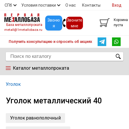
СПб
Условия поставки
О нас
Контакты
Вход
Скидки
Прайс
Покупателям
Контакты
Звоню
Звоните
Корзина
База металлопроката
пуста
я
мне
metall@1metallobaza.ru
Получить консультацию и спросить об акциях
Каталог металлопроката
Арматура
Уголок
Уголок металлический 40
Труба профильная
Труба
Уголок равнополочный