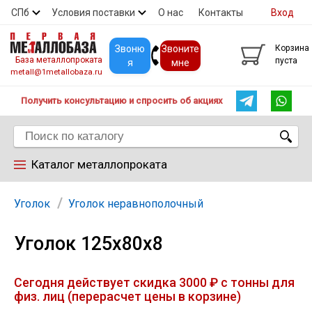
СПб
Условия поставки
О нас
Контакты
Вход
Скидки
Прайс
Покупателям
Контакты
Звоню
Звоните
Корзина
База металлопроката
пуста
я
мне
metall@1metallobaza.ru
Получить консультацию и спросить об акциях
Каталог металлопроката
Арматура
Уголок
Уголок неравнополочный
Уголок 125х80х8
Труба профильная
Сегодня действует скидка 3000 ₽ с тонны для
Труба
физ. лиц (перерасчет цены в корзине)