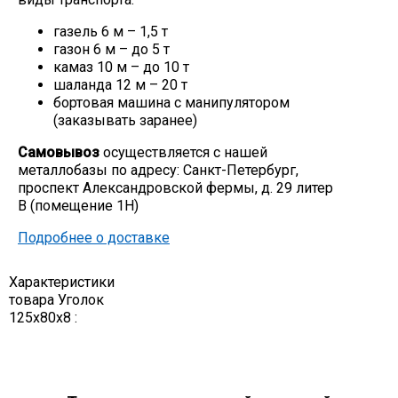
Скобо-гибочные изделия
газель 6 м – 1,5 т
газон 6 м – до 5 т
камаз 10 м – до 10 т
Остальное
шаланда 12 м – 20 т
бортовая машина с манипулятором
(заказывать заранее)
Нержавейка
Самовывоз
осуществляется с нашей
металлобазы по адресу: Санкт-Петербург,
Алюминиевый прокат
проспект Александровской фермы, д. 29 литер
В (помещение 1Н)
Подробнее о доставке
Характеристики
товара Уголок
125х80х8 :