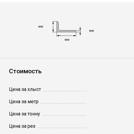
Лист
Уголок
мм
мм
мм
Балка
Швеллер
Стоимость
Квадрат
Цена за хлыст
Полоса
Цена за метр
Катанка
Цена за тонну
Цена за рез
Круг