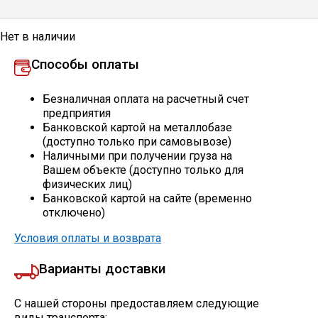
Профлист
Нет в наличии
Способы оплаты
Винтовые сваи
Безналичная оплата на расчетный счет
предприятия
Столбы заборные
Банковской картой на металлобазе
(доступно только при самовывозе)
Наличными при получении груза на
Вашем объекте (доступно только для
Сетка кладочная
физических лиц)
Банковской картой на сайте (временно
отключено)
Круги абразивные
Условия оплаты и возврата
Электроды
Варианты доставки
Проволока
С нашей стороны предоставляем следующие
виды транспорта: