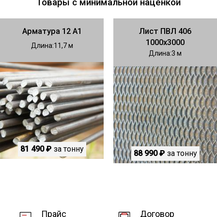
Товары с минимальной наценкой
Арматура 12 А1
Лист ПВЛ 406
1000х3000
Длина
11,7
Длина
3
81 490 ₽
за тонну
88 990 ₽
за тонну
Прайс
Договор