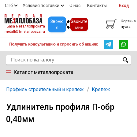
СПб
Условия поставки
О нас
Контакты
Вход
Скидки
Прайс
Покупателям
Контакты
Звоню
Звоните
Корзина
База металлопроката
пуста
я
мне
metall@1metallobaza.ru
Получить консультацию и спросить об акциях
Каталог металлопроката
Арматура
Профиль строительный и крепеж
Крепеж
Удлинитель профиля П-обр
Труба профильная
0,40мм
Труба