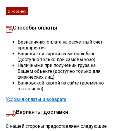
Профлист
Способы оплаты
Винтовые сваи
Безналичная оплата на расчетный счет
предприятия
Столбы заборные
Банковской картой на металлобазе
(доступно только при самовывозе)
Наличными при получении груза на
Вашем объекте (доступно только для
Сетка кладочная
физических лиц)
Банковской картой на сайте (временно
Круги абразивные
отключено)
Условия оплаты и возврата
Электроды
Варианты доставки
Проволока
С нашей стороны предоставляем следующие