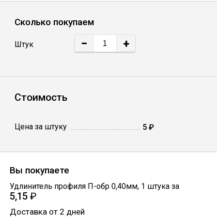
Лист
Сколько покупаем
Уголок
−
+
Штук
Балка
Швеллер
Стоимость
Квадрат
Цена за штуку
5 ₽
Полоса
Вы покупаете
Катанка
Удлинитель профиля П-обр 0,40мм
,
1
штука
за
5,15
₽
Круг
Доставка от 2 дней