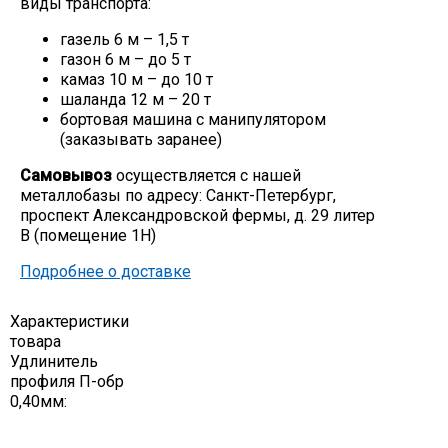
виды транспорта:
Скобо-гибочные изделия
газель 6 м – 1,5 т
газон 6 м – до 5 т
камаз 10 м – до 10 т
Остальное
шаланда 12 м – 20 т
бортовая машина с манипулятором
(заказывать заранее)
Нержавейка
Самовывоз
осуществляется с нашей
металлобазы по адресу: Санкт-Петербург,
Алюминиевый прокат
проспект Александровской фермы, д. 29 литер
В (помещение 1Н)
Подробнее о доставке
Характеристики
товара
Удлинитель
профиля П-обр
0,40мм: