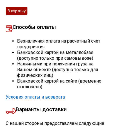
Профлист
Способы оплаты
Винтовые сваи
Безналичная оплата на расчетный счет
предприятия
Столбы заборные
Банковской картой на металлобазе
(доступно только при самовывозе)
Наличными при получении груза на
Вашем объекте (доступно только для
Сетка кладочная
физических лиц)
Банковской картой на сайте (временно
Круги абразивные
отключено)
Условия оплаты и возврата
Электроды
Варианты доставки
Проволока
С нашей стороны предоставляем следующие