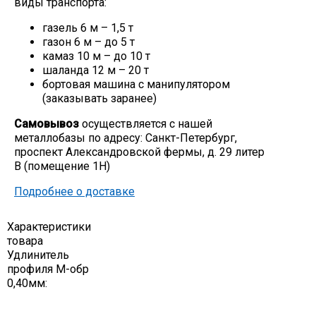
виды транспорта:
Скобо-гибочные изделия
газель 6 м – 1,5 т
газон 6 м – до 5 т
камаз 10 м – до 10 т
Остальное
шаланда 12 м – 20 т
бортовая машина с манипулятором
(заказывать заранее)
Нержавейка
Самовывоз
осуществляется с нашей
металлобазы по адресу: Санкт-Петербург,
Алюминиевый прокат
проспект Александровской фермы, д. 29 литер
В (помещение 1Н)
Подробнее о доставке
Характеристики
товара
Удлинитель
профиля М-обр
0,40мм: