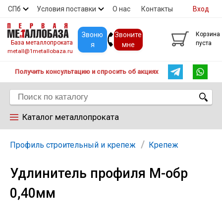
СПб
Условия поставки
О нас
Контакты
Вход
Скидки
Прайс
Покупателям
Контакты
Звоню
Звоните
Корзина
База металлопроката
пуста
я
мне
metall@1metallobaza.ru
Получить консультацию и спросить об акциях
Каталог металлопроката
Арматура
Профиль строительный и крепеж
Крепеж
Удлинитель профиля М-обр
Труба профильная
0,40мм
Труба