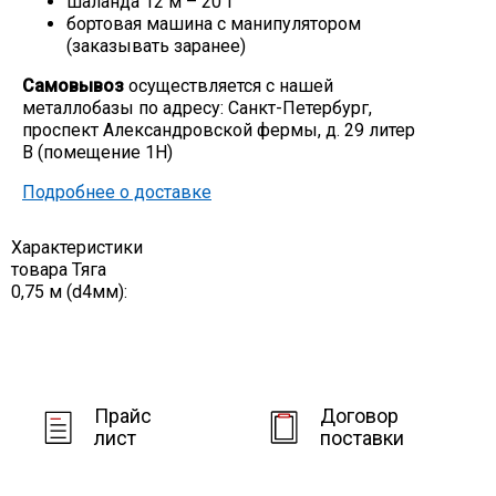
шаланда 12 м – 20 т
бортовая машина с манипулятором
Скобо-гибочные изделия
(заказывать заранее)
Самовывоз
осуществляется с нашей
Остальное
металлобазы по адресу: Санкт-Петербург,
проспект Александровской фермы, д. 29 литер
В (помещение 1Н)
Нержавейка
Подробнее о доставке
Алюминиевый прокат
Характеристики
товара Тяга
0,75 м (d4мм):
Прайс
Договор
лист
поставки