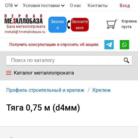
СПб
Условия поставки
О нас
Контакты
Вход
Скидки
Прайс
Покупателям
Контакты
Звоню
Звоните
Корзина
База металлопроката
пуста
я
мне
metall@1metallobaza.ru
Получить консультацию и спросить об акциях
Каталог металлопроката
Арматура
Профиль строительный и крепеж
Крепеж
Тяга 0,75 м (d4мм)
Труба профильная
Труба