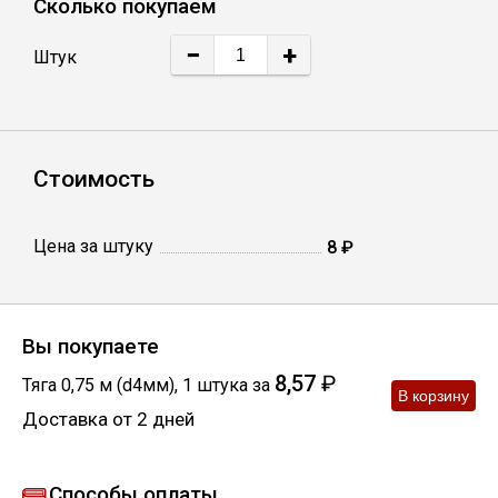
Сколько покупаем
Лист
−
+
Штук
Уголок
Балка
Стоимость
Швеллер
Цена за штуку
8 ₽
Квадрат
Вы покупаете
Полоса
8,57
₽
Тяга 0,75 м (d4мм)
,
1
штука
за
Катанка
Доставка от 2 дней
Круг
Способы оплаты