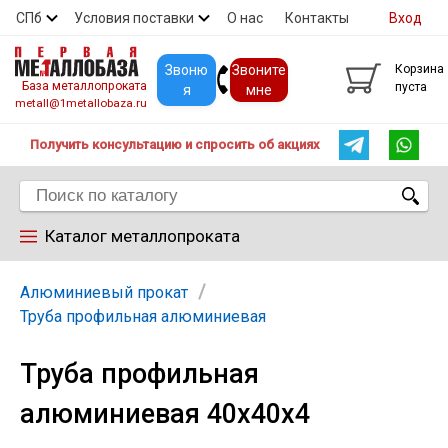
СПб
Условия поставки
О нас
Контакты
Вход
Скидки
Прайс
Покупателям
Контакты
Звоню
Звоните
Корзина
База металлопроката
пуста
я
мне
metall@1metallobaza.ru
Получить консультацию и спросить об акциях
Каталог металлопроката
Арматура
Алюминиевый прокат
Труба профильная алюминиевая
Труба профильная
Труба профильная
алюминиевая 40х40х4
Труба