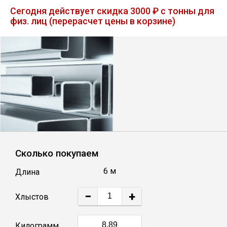
Лист
Сегодня действует скидка 3000 ₽ с тонны для
физ. лиц (перерасчет цены в корзине)
Уголок
Балка
Швеллер
Квадрат
Сколько покупаем
Полоса
6 м
Длина
Катанка
−
+
Хлыстов
Круг
Килограмм