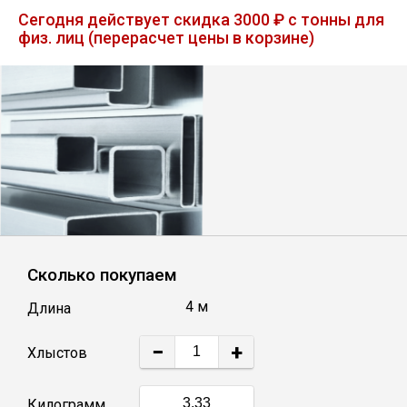
Лист
Сегодня действует скидка 3000 ₽ с тонны для
физ. лиц (перерасчет цены в корзине)
Уголок
Балка
Швеллер
Квадрат
Сколько покупаем
Полоса
4 м
Длина
Катанка
−
+
Хлыстов
Круг
Килограмм