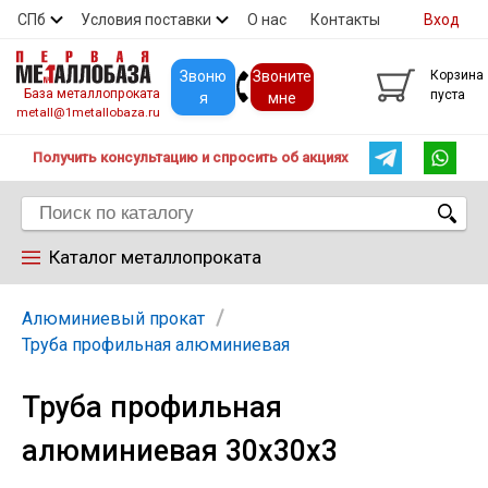
СПб
Условия поставки
О нас
Контакты
Вход
Скидки
Прайс
Покупателям
Контакты
Звоню
Звоните
Корзина
База металлопроката
пуста
я
мне
metall@1metallobaza.ru
Получить консультацию и спросить об акциях
Каталог металлопроката
Арматура
Алюминиевый прокат
Труба профильная алюминиевая
Труба профильная
Труба профильная
алюминиевая 30х30х3
Труба