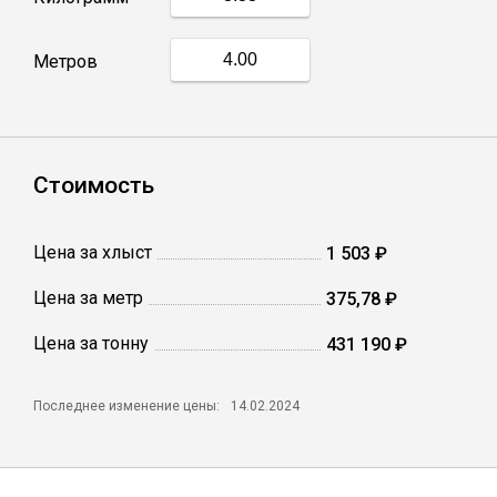
Профлист
Метров
Винтовые сваи
Стоимость
Столбы заборные
Цена за хлыст
1 503 ₽
Сетка кладочная
Цена за метр
375,78 ₽
Круги абразивные
Цена за тонну
431 190 ₽
Электроды
Последнее изменение цены:
14.02.2024
Проволока