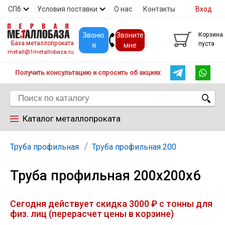
СПб
Условия поставки
О нас
Контакты
Вход
Скидки
Прайс
Покупателям
Контакты
Звоню
Звоните
Корзина
База металлопроката
пуста
я
мне
metall@1metallobaza.ru
Получить консультацию и спросить об акциях
Каталог металлопроката
Арматура
Труба профильная
Труба профильная 200
Труба профильная 200х200х6
Труба профильная
Сегодня действует скидка 3000 ₽ с тонны для
Труба
физ. лиц (перерасчет цены в корзине)