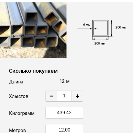
Лист
Уголок
6 мм
200 мм
Балка
200 мм
Швеллер
Сколько покупаем
Квадрат
12 м
Длина
Полоса
−
+
Хлыстов
Катанка
Килограмм
Круг
Метров