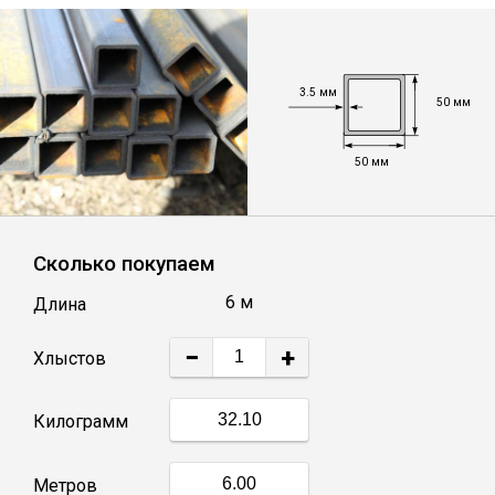
Лист
Уголок
3.5 мм
50 мм
Балка
50 мм
Швеллер
Сколько покупаем
Квадрат
6 м
Длина
Полоса
−
+
Хлыстов
Катанка
Килограмм
Круг
Метров