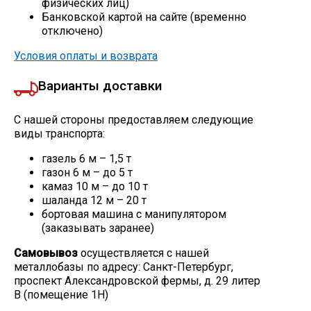
физических лиц)
Банковской картой на сайте (временно
Скобо-гибочные изделия
отключено)
Условия оплаты и возврата
Остальное
Варианты доставки
Нержавейка
С нашей стороны предоставляем следующие
виды транспорта:
Алюминиевый прокат
газель 6 м – 1,5 т
газон 6 м – до 5 т
камаз 10 м – до 10 т
шаланда 12 м – 20 т
бортовая машина с манипулятором
(заказывать заранее)
Самовывоз
осуществляется с нашей
металлобазы по адресу: Санкт-Петербург,
проспект Александровской фермы, д. 29 литер
В (помещение 1Н)