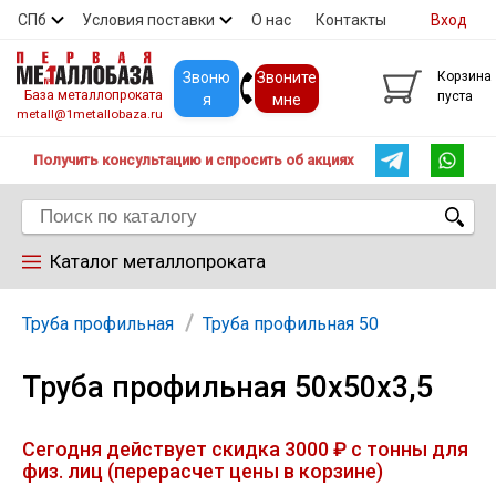
СПб
Условия поставки
О нас
Контакты
Вход
Скидки
Прайс
Покупателям
Контакты
Звоню
Звоните
Корзина
База металлопроката
пуста
я
мне
metall@1metallobaza.ru
Получить консультацию и спросить об акциях
Каталог металлопроката
Арматура
Труба профильная
Труба профильная 50
Труба профильная 50х50х3,5
Труба профильная
Сегодня действует скидка 3000 ₽ с тонны для
Труба
физ. лиц (перерасчет цены в корзине)