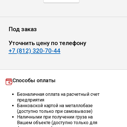
Профлист
Под заказ
Винтовые сваи
Уточнить цену по телефону
Столбы заборные
+7 (812) 320-70-44
Сетка кладочная
Способы оплаты
Круги абразивные
Безналичная оплата на расчетный счет
предприятия
Электроды
Банковской картой на металлобазе
(доступно только при самовывозе)
Наличными при получении груза на
Проволока
Вашем объекте (доступно только для