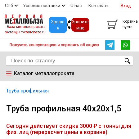
СПб
Условия поставки
О нас
Контакты
Вход
Скидки
Прайс
Покупателям
Контакты
Звоню
Звоните
Корзина
База металлопроката
пуста
я
мне
metall@1metallobaza.ru
Получить консультацию и спросить об акциях
Каталог металлопроката
Арматура
Труба профильная
Труба профильная 40х20х1,5
Труба профильная
Сегодня действует скидка 3000 ₽ с тонны для
Труба
физ. лиц (перерасчет цены в корзине)