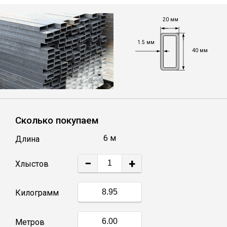
Лист
20 мм
Уголок
1.5 мм
40 мм
Балка
Швеллер
Сколько покупаем
Квадрат
6 м
Длина
Полоса
−
+
Хлыстов
Катанка
Килограмм
Круг
Метров