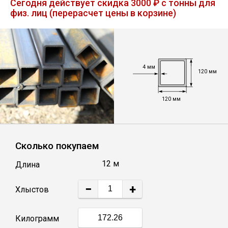
Сегодня действует скидка 3000 ₽ с тонны для
Лист
физ. лиц (перерасчет цены в корзине)
Уголок
4 мм
Балка
120 мм
120 мм
Швеллер
Квадрат
Сколько покупаем
Полоса
12 м
Длина
−
+
Хлыстов
Катанка
Килограмм
Круг