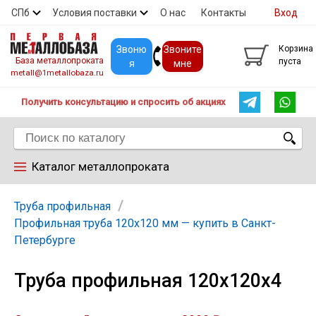
СПб
Условия поставки
О нас
Контакты
Вход
Скидки
Прайс
Покупателям
Контакты
Звоню
Звоните
Корзина
База металлопроката
пуста
я
мне
metall@1metallobaza.ru
Получить консультацию и спросить об акциях
Каталог металлопроката
Арматура
Труба профильная
Профильная труба 120х120 мм — купить в Санкт-
Петербурге
Труба профильная
Труба профильная 120х120х4
Труба