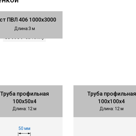
енкой
ст ПВЛ 406 1000х3000
Длина
3
88 990 ₽
за тонну
Труба профильная
Труба профильная
100х50х4
100х100х4
Длина: 12 м
Длина: 12 м
50 мм