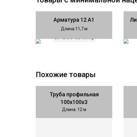
Товары с минимальной нац
Арматура 12 А1
Ли
Длина
11,7
81 490 ₽
за тонну
Похожие товары
Труба профильная
100х100х3
Длина: 12 м