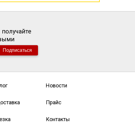
 получайте
рвыми
Подписаться
лог
Новости
оставка
Прайс
езка
Контакты