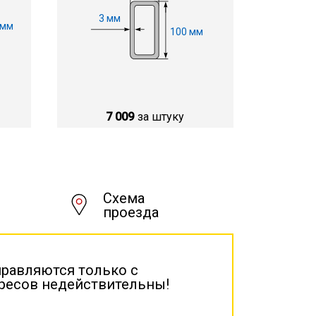
3 мм
 мм
100 мм
7 009
за штуку
Схема
проезда
правляются только с
дресов недействительны!