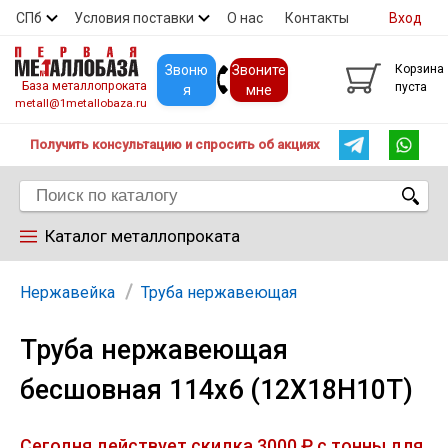
СПб
Условия поставки
О нас
Контакты
Вход
Скидки
Прайс
Покупателям
Контакты
Звоню
Звоните
Корзина
База металлопроката
пуста
я
мне
metall@1metallobaza.ru
Получить консультацию и спросить об акциях
Каталог металлопроката
Арматура
Нержавейка
Труба нержавеющая
Труба нержавеющая
Труба профильная
бесшовная 114х6 (12Х18Н10Т)
Труба
Сегодня действует скидка 3000 ₽ с тонны для