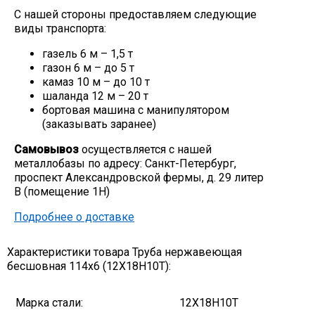
С нашей стороны предоставляем следующие
Скобо-гибочные изделия
виды транспорта:
газель 6 м – 1,5 т
Остальное
газон 6 м – до 5 т
камаз 10 м – до 10 т
шаланда 12 м – 20 т
Нержавейка
бортовая машина с манипулятором
(заказывать заранее)
Алюминиевый прокат
Самовывоз
осуществляется с нашей
металлобазы по адресу: Санкт-Петербург,
проспект Александровской фермы, д. 29 литер
В (помещение 1Н)
Подробнее о доставке
Характеристики товара Труба нержавеющая
бесшовная 114х6 (12Х18Н10Т):
Марка стали:
12Х18Н10Т