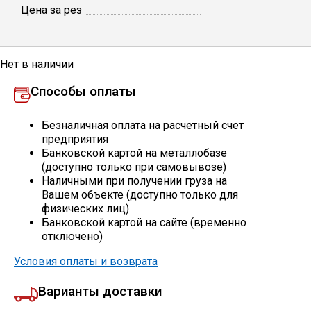
Цена за рез
Профлист
Нет в наличии
Винтовые сваи
Способы оплаты
Столбы заборные
Безналичная оплата на расчетный счет
предприятия
Банковской картой на металлобазе
(доступно только при самовывозе)
Сетка кладочная
Наличными при получении груза на
Вашем объекте (доступно только для
физических лиц)
Круги абразивные
Банковской картой на сайте (временно
отключено)
Электроды
Условия оплаты и возврата
Варианты доставки
Проволока