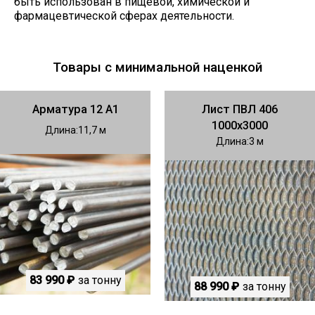
быть использован в пищевой, химической и
фармацевтической сферах деятельности.
Товары с минимальной наценкой
Арматура 12 А1
Лист ПВЛ 406
1000х3000
Длина
11,7
Длина
3
83 990 ₽
за тонну
88 990 ₽
за тонну