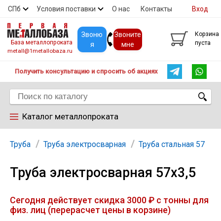
СПб
Условия поставки
О нас
Контакты
Вход
Скидки
Прайс
Покупателям
Контакты
Звоню
Звоните
Корзина
База металлопроката
пуста
я
мне
metall@1metallobaza.ru
Получить консультацию и спросить об акциях
Каталог металлопроката
Арматура
Труба
Труба электросварная
Труба стальная 57
Труба электросварная 57х3,5
Труба профильная
Сегодня действует скидка 3000 ₽ с тонны для
Труба
физ. лиц (перерасчет цены в корзине)