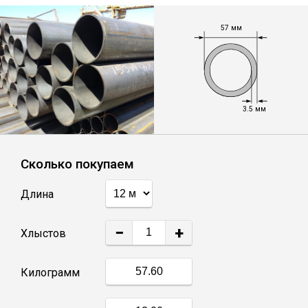
Лист
57 мм
Уголок
Балка
3.5 мм
Швеллер
Сколько покупаем
Квадрат
Длина
Полоса
−
+
Хлыстов
Катанка
Килограмм
Круг