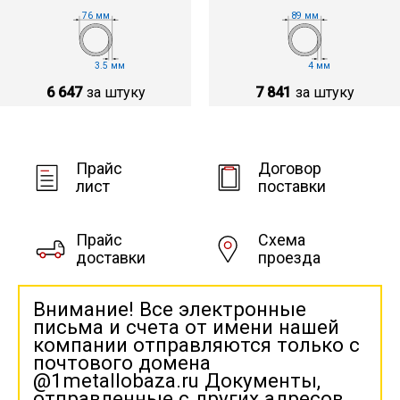
76 мм
89 мм
3.5 мм
4 мм
6 647
за штуку
7 841
за штуку
Прайс
Договор
лист
поставки
Прайс
Схема
доставки
проезда
Внимание! Все электронные
письма и счета от имени нашей
компании отправляются только с
почтового домена
@1metallobaza.ru Документы,
отправленные с других адресов