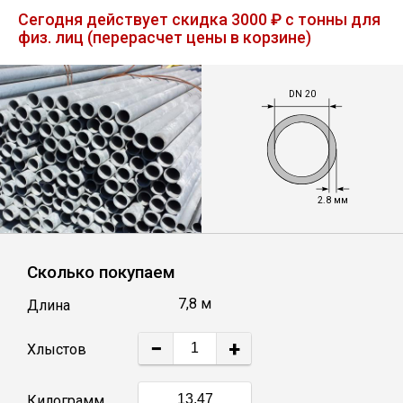
Лист
Сегодня действует скидка 3000 ₽ с тонны для
физ. лиц (перерасчет цены в корзине)
Уголок
DN 20
Балка
Швеллер
2.8 мм
Квадрат
Сколько покупаем
Полоса
7,8 м
Длина
Катанка
−
+
Хлыстов
Круг
Килограмм