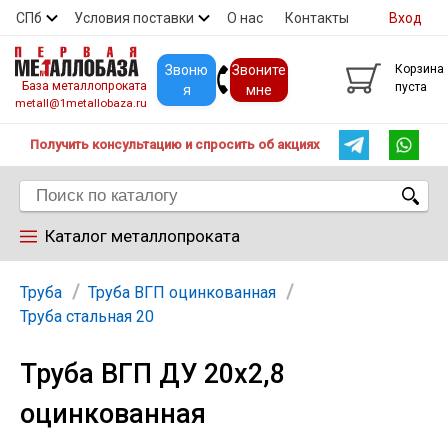
СПб
Условия поставки
О нас
Контакты
Вход
Скидки
Прайс
Покупателям
Контакты
Звоню
Звоните
Корзина
База металлопроката
пуста
я
мне
metall@1metallobaza.ru
Получить консультацию и спросить об акциях
Каталог металлопроката
Арматура
Труба
Труба ВГП оцинкованная
Труба стальная 20
Труба профильная
Труба ВГП ДУ 20х2,8
оцинкованная
Труба