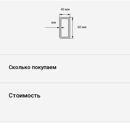
Лист
40 мм
Уголок
мм
60 мм
Балка
Швеллер
Сколько покупаем
Квадрат
Полоса
Стоимость
Катанка
Круг