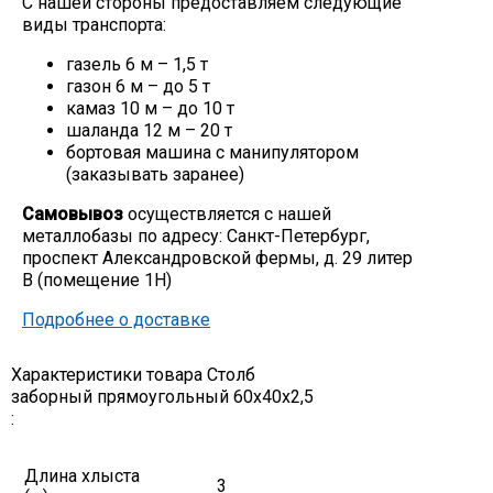
С нашей стороны предоставляем следующие
виды транспорта:
Скобо-гибочные изделия
газель 6 м – 1,5 т
газон 6 м – до 5 т
Остальное
камаз 10 м – до 10 т
шаланда 12 м – 20 т
бортовая машина с манипулятором
Нержавейка
(заказывать заранее)
Самовывоз
осуществляется с нашей
Алюминиевый прокат
металлобазы по адресу: Санкт-Петербург,
проспект Александровской фермы, д. 29 литер
В (помещение 1Н)
Подробнее о доставке
Характеристики товара Столб
заборный прямоугольный 60х40х2,5
:
Длина хлыста
3