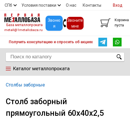
СПб
Условия поставки
О нас
Контакты
Вход
Скидки
Прайс
Покупателям
Контакты
Звоню
Звоните
Корзина
База металлопроката
пуста
я
мне
metall@1metallobaza.ru
Получить консультацию и спросить об акциях
Каталог металлопроката
Арматура
Столбы заборные
Столб заборный
Труба профильная
прямоугольный 60х40х2,5
Труба