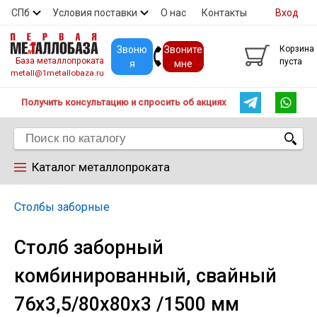
СПб
Условия поставки
О нас
Контакты
Вход
Скидки
Прайс
Покупателям
Контакты
Звоню
Звоните
Корзина
База металлопроката
пуста
я
мне
metall@1metallobaza.ru
Получить консультацию и спросить об акциях
Каталог металлопроката
Арматура
Столбы заборные
Столб заборный
Труба профильная
комбинированный, свайный
Труба
76х3,5/80х80х3 /1500 мм