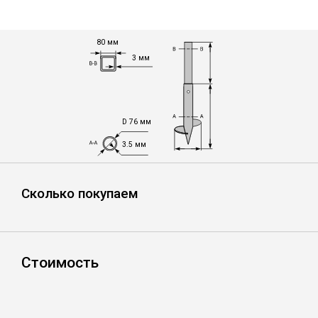
Лист
80 мм
Уголок
3 мм
Балка
D 76 мм
Швеллер
3.5 мм
Квадрат
Сколько покупаем
Полоса
Стоимость
Катанка
Круг