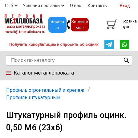
СПб
Условия поставки
О нас
Контакты
Вход
Скидки
Прайс
Покупателям
Контакты
Звоню
Звоните
Корзина
База металлопроката
пуста
я
мне
metall@1metallobaza.ru
Получить консультацию и спросить об акциях
Каталог металлопроката
Арматура
Профиль строительный и крепеж
Профиль штукатурный
Труба профильная
Штукатурный профиль оцинк.
0,50 М6 (23х6)
Труба