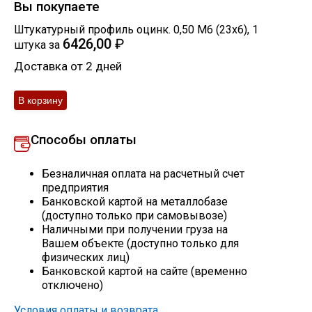
Вы покупаете
Штукатурный профиль оцинк. 0,50 М6 (23х6)
,
1
Профлист
6426,00
₽
штука
за
Доставка от 2 дней
Винтовые сваи
Столбы заборные
Способы оплаты
Сетка кладочная
Безналичная оплата на расчетный счет
предприятия
Банковской картой на металлобазе
Круги абразивные
(доступно только при самовывозе)
Наличными при получении груза на
Вашем объекте (доступно только для
Электроды
физических лиц)
Банковской картой на сайте (временно
отключено)
Проволока
Условия оплаты и возврата