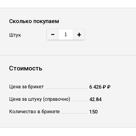
Лист
Сколько покупаем
Уголок
−
+
Штук
Балка
Швеллер
Стоимость
Квадрат
Цена за брикет
6 426 ₽ ₽
Полоса
Цена за штуку (справочно)
42.84
Количество в брикете
150
Катанка
Круг