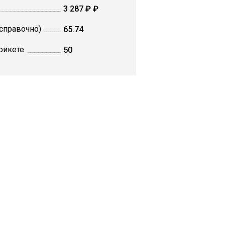
3 287 ₽ ₽
(справочно)
65.74
рикете
50