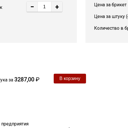
Цена за брикет
−
+
к
Цена за штуку 
Количество в б
3287,00
₽
ука
за
т предприятия