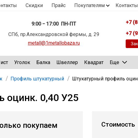
онтакты
Скидки
Прайс
Покупателям
Контакты
+7 (8
9:00 − 17:00 ПН-ПТ
+7 (9
СПб, пр.Александровской фермы, д. 29
metall@1metallobaza.ru
Зак
ист
Уголок
Балка
Швеллер
Квадрат
Еще
ж
Профиль штукатурный
Штукатурный профиль оцинк
 оцинк. 0,40 У25
Стоимость
олько покупаем