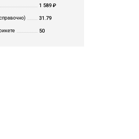
1 589 ₽
(справочно)
31.79
рикете
50