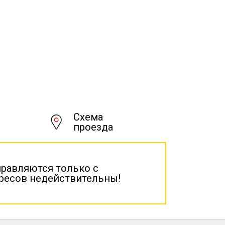
Схема
проезда
правляются только с
дресов недействительны!