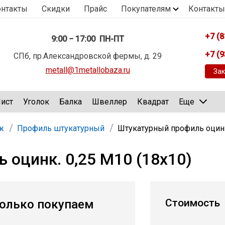
онтакты
Скидки
Прайс
Покупателям
Контакты
+7 (8
9:00 − 17:00 ПН-ПТ
+7 (9
СПб, пр.Александровской фермы, д. 29
metall@1metallobaza.ru
Зак
ист
Уголок
Балка
Швеллер
Квадрат
Еще
ж
Профиль штукатурный
Штукатурный профиль оцинк.
 оцинк. 0,25 М10 (18х10)
Стоимость
олько покупаем