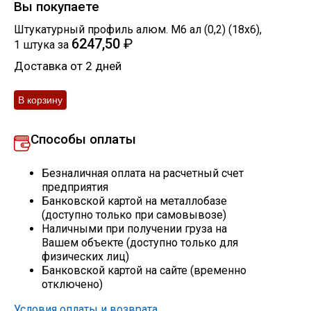
Вы покупаете
Штукатурный профиль алюм. М6 ал (0,2) (18х6)
,
Профлист
6247,50
₽
1
штука
за
Доставка от 2 дней
Винтовые сваи
Столбы заборные
Способы оплаты
Сетка кладочная
Безналичная оплата на расчетный счет
предприятия
Банковской картой на металлобазе
Круги абразивные
(доступно только при самовывозе)
Наличными при получении груза на
Вашем объекте (доступно только для
Электроды
физических лиц)
Банковской картой на сайте (временно
отключено)
Проволока
Условия оплаты и возврата