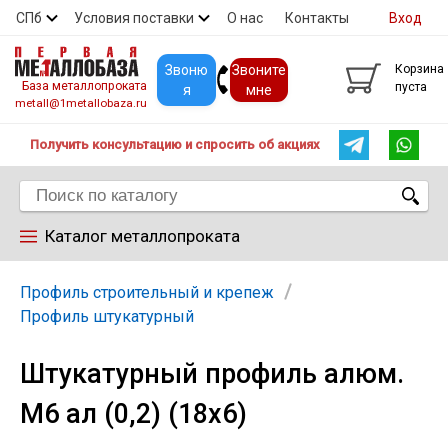
СПб
Условия поставки
О нас
Контакты
Вход
Скидки
Прайс
Покупателям
Контакты
Звоню
Звоните
Корзина
База металлопроката
пуста
я
мне
metall@1metallobaza.ru
Получить консультацию и спросить об акциях
Каталог металлопроката
Арматура
Профиль строительный и крепеж
Профиль штукатурный
Труба профильная
Штукатурный профиль алюм.
М6 ал (0,2) (18х6)
Труба