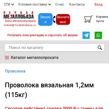
СПб
Условия поставки
О нас
Контакты
Вход
Скидки
Прайс
Покупателям
Контакты
Звоню
Звоните
Корзина
База металлопроката
пуста
я
мне
metall@1metallobaza.ru
Получить консультацию и спросить об акциях
Каталог металлопроката
Арматура
Проволока
Проволока вязальная 1,2мм
Труба профильная
(115кг)
Труба
Сегодня действует скидка 3000 ₽ с тонны для