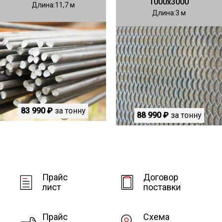
1000х3000
Длина
11,7
Длина
3
83 990 ₽
за тонну
88 990 ₽
за тонну
Прайс
Договор
лист
поставки
Прайс
Схема