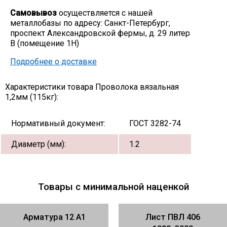
Самовывоз
осуществляется с нашей
Скобо-гибочные изделия
металлобазы по адресу: Санкт-Петербург,
проспект Александровской фермы, д. 29 литер
В (помещение 1Н)
Остальное
Подробнее о доставке
Нержавейка
Характеристики товара Проволока вязальная
1,2мм (115кг):
Алюминиевый прокат
Нормативный документ:
ГОСТ 3282-74
Диаметр (мм):
1.2
Товары с минимальной наценкой
Арматура 12 А1
Лист ПВЛ 406