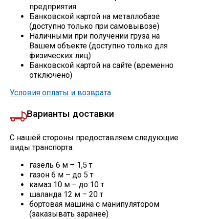
предприятия
Банковской картой на металлобазе
Профлист
(доступно только при самовывозе)
Наличными при получении груза на
Вашем объекте (доступно только для
Винтовые сваи
физических лиц)
Банковской картой на сайте (временно
отключено)
Столбы заборные
Условия оплаты и возврата
Варианты доставки
Сетка кладочная
С нашей стороны предоставляем следующие
Круги абразивные
виды транспорта:
газель 6 м – 1,5 т
Электроды
газон 6 м – до 5 т
камаз 10 м – до 10 т
шаланда 12 м – 20 т
Проволока
бортовая машина с манипулятором
(заказывать заранее)