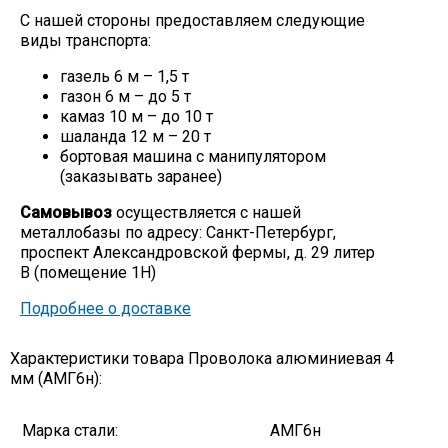
С нашей стороны предоставляем следующие
Скобо-гибочные изделия
виды транспорта:
газель 6 м – 1,5 т
Остальное
газон 6 м – до 5 т
камаз 10 м – до 10 т
шаланда 12 м – 20 т
Нержавейка
бортовая машина с манипулятором
(заказывать заранее)
Алюминиевый прокат
Самовывоз
осуществляется с нашей
металлобазы по адресу: Санкт-Петербург,
проспект Александровской фермы, д. 29 литер
В (помещение 1Н)
Подробнее о доставке
Характеристики товара Проволока алюминиевая 4
мм (АМГ6н):
Марка стали:
АМГ6н