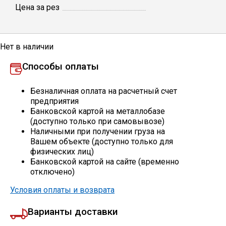
Цена за рез
Профлист
Нет в наличии
Винтовые сваи
Способы оплаты
Столбы заборные
Безналичная оплата на расчетный счет
предприятия
Банковской картой на металлобазе
(доступно только при самовывозе)
Сетка кладочная
Наличными при получении груза на
Вашем объекте (доступно только для
физических лиц)
Круги абразивные
Банковской картой на сайте (временно
отключено)
Электроды
Условия оплаты и возврата
Варианты доставки
Проволока