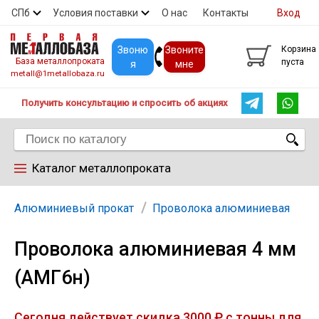
СПб
Условия поставки
О нас
Контакты
Вход
Скидки
Прайс
Покупателям
Контакты
Звоню
Звоните
Корзина
База металлопроката
пуста
я
мне
metall@1metallobaza.ru
Получить консультацию и спросить об акциях
Каталог металлопроката
Арматура
Алюминиевый прокат
Проволока алюминиевая
Проволока алюминиевая 4 мм
Труба профильная
(АМГ6н)
Труба
Сегодня действует скидка 3000 ₽ с тонны для