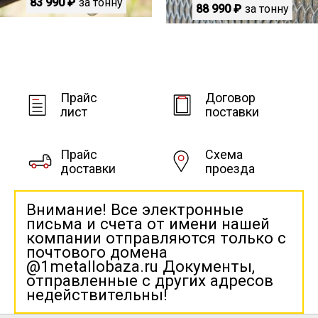
83 990 ₽
за тонну
88 990 ₽
за тонну
Прайс
Договор
лист
поставки
Прайс
Схема
доставки
проезда
Внимание! Все электронные
письма и счета от имени нашей
компании отправляются только с
почтового домена
@1metallobaza.ru Документы,
отправленные с других адресов
недействительны!