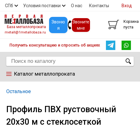
СПб
Условия поставки
О нас
Контакты
Вход
Скидки
Прайс
Покупателям
Контакты
Звоню
Звоните
Корзина
База металлопроката
пуста
я
мне
metall@1metallobaza.ru
Получить консультацию и спросить об акциях
Каталог металлопроката
Арматура
Остальное
Профиль ПВХ рустовочный
Труба профильная
20х30 м с стеклосеткой
Труба