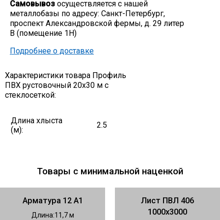
Самовывоз
осуществляется с нашей
металлобазы по адресу: Санкт-Петербург,
Скобо-гибочные изделия
проспект Александровской фермы, д. 29 литер
В (помещение 1Н)
Остальное
Подробнее о доставке
Нержавейка
Характеристики товара Профиль
ПВХ рустовочный 20х30 м с
стеклосеткой:
Алюминиевый прокат
Длина хлыста
2.5
(м):
Товары с минимальной наценкой
Арматура 12 А1
Лист ПВЛ 406
1000х3000
Длина
11,7