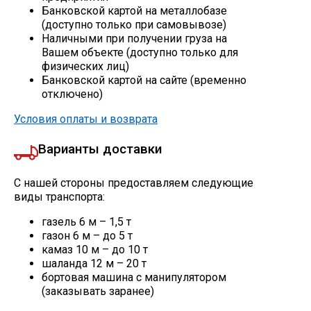
Банковской картой на металлобазе
(доступно только при самовывозе)
Профлист
Наличными при получении груза на
Вашем объекте (доступно только для
физических лиц)
Винтовые сваи
Банковской картой на сайте (временно
отключено)
Условия оплаты и возврата
Столбы заборные
Варианты доставки
Сетка кладочная
С нашей стороны предоставляем следующие
виды транспорта:
Круги абразивные
газель 6 м – 1,5 т
газон 6 м – до 5 т
Электроды
камаз 10 м – до 10 т
шаланда 12 м – 20 т
бортовая машина с манипулятором
Проволока
(заказывать заранее)