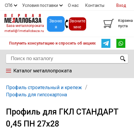
СПб
Условия поставки
О нас
Контакты
Вход
Скидки
Прайс
Покупателям
Контакты
Звоню
Звоните
Корзина
База металлопроката
пуста
я
мне
metall@1metallobaza.ru
Получить консультацию и спросить об акциях
Каталог металлопроката
Арматура
Профиль строительный и крепеж
Профиль для гипсокартона
Труба профильная
Профиль для ГКЛ СТАНДАРТ
0,45 ПН 27х28
Труба