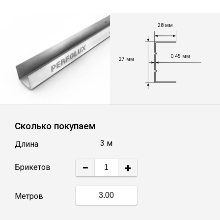
Лист
28 мм
Уголок
0.45 мм
27 мм
Балка
Швеллер
Сколько покупаем
Квадрат
3 м
Длина
Полоса
−
+
Катанка
Метров
Круг