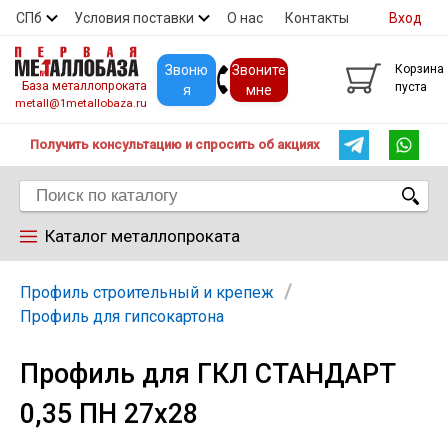
СПб
Условия поставки
О нас
Контакты
Вход
Скидки
Прайс
Покупателям
Контакты
Звоню
Звоните
Корзина
База металлопроката
пуста
я
мне
metall@1metallobaza.ru
Получить консультацию и спросить об акциях
Каталог металлопроката
Арматура
Профиль строительный и крепеж
Профиль для гипсокартона
Труба профильная
Профиль для ГКЛ СТАНДАРТ
0,35 ПН 27х28
Труба