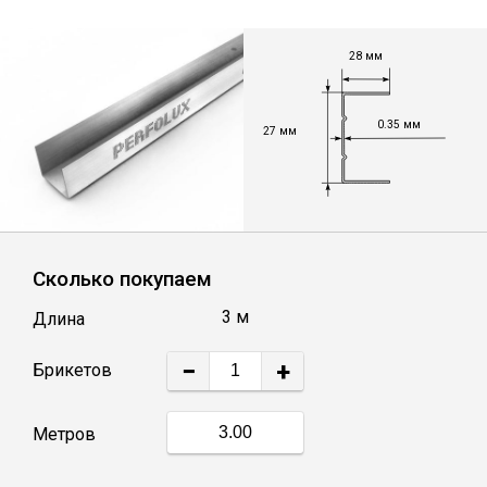
Лист
28 мм
Уголок
0.35 мм
27 мм
Балка
Швеллер
Сколько покупаем
Квадрат
3 м
Длина
Полоса
−
+
Катанка
Метров
Круг