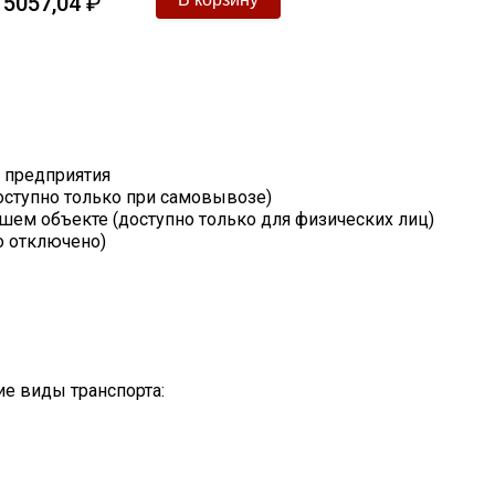
5057,04
₽
а
т предприятия
оступно только при самовывозе)
шем объекте (доступно только для физических лиц)
о отключено)
е виды транспорта: