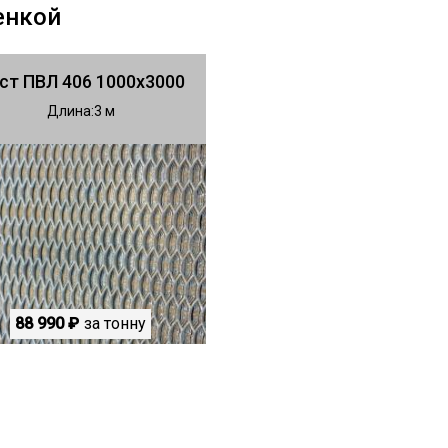
енкой
ст ПВЛ 406 1000х3000
Длина
3
88 990 ₽
за тонну