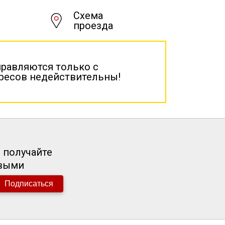
Схема
проезда
правляются только с
дресов недействительны!
 получайте
рвыми
Подписаться