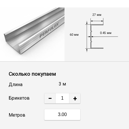
Лист
27 мм
Уголок
0.45 мм
60 мм
Балка
Швеллер
Сколько покупаем
Квадрат
3 м
Длина
Полоса
−
+
Катанка
Метров
Круг