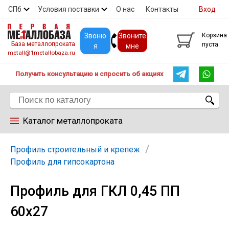
СПб
Условия поставки
О нас
Контакты
Вход
Скидки
Прайс
Покупателям
Контакты
Звоню
Звоните
Корзина
База металлопроката
пуста
я
мне
metall@1metallobaza.ru
Получить консультацию и спросить об акциях
Каталог металлопроката
Арматура
Профиль строительный и крепеж
Профиль для гипсокартона
Труба профильная
Профиль для ГКЛ 0,45 ПП
60х27
Труба